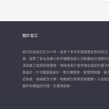
關於易芯
易芯科技成立於2013年，具有十多年的發展歷史和科技沉
澱，凝聚了多名具備10多年硬體及嵌入式軟體設計經驗的
深高級工程師研發團隊。現時為客戶提供理念超前的電子
路設計、PCB電路板設計、單片機開發、智慧控制器、嵌
式系統、無線藍牙方案、物聯網方案等技術服務。以及配
器件和模組的代理、生產與銷售。