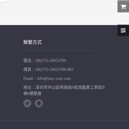
聯繫方式
電話：(86)755-29653709
傳真：(86)755-29653709-803
Email：info@easy-core.com
地址：深圳市坪山區飛美路6號鴻鑫寶工業區B
棟4樓整層