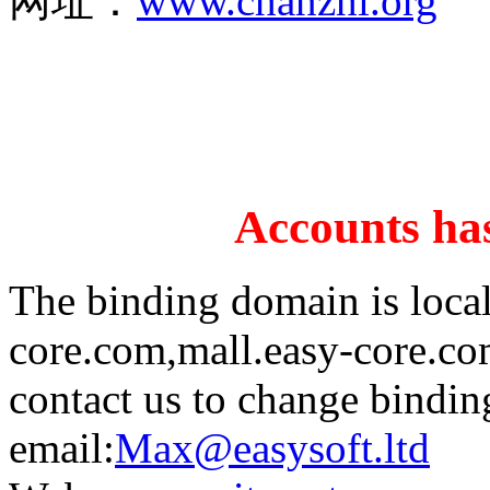
网址：
www.chanzhi.org
Accounts has
The binding domain is loca
core.com,mall.easy-core.co
contact us to change bindi
email:
Max@easysoft.ltd