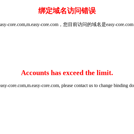
绑定域名访问错误
m,mall.easy-core.com,m.easy-core.com，您目前访问的域名是
Accounts has exceed the limit.
asy-core.com,m.easy-core.com, please contact us to change binding d