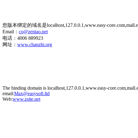
您版本绑定的域名是localhost,127.0.0.1,www.easy-core.co
Email：
co@zentao.net
电话：4006 889923
网址：
www.chanzhi.org
The binding domain is localhost,127.0.0.1,www.easy-core.com,mall.e
email:
Max@easysoft.ltd
Web:
www.zsite.net