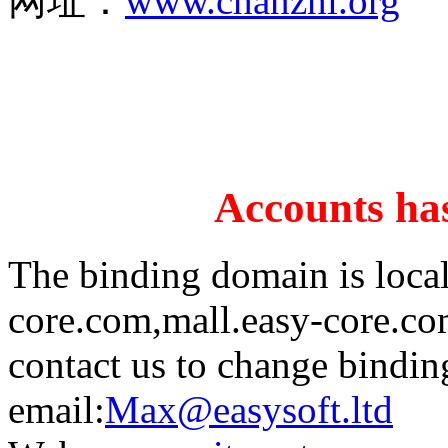
网址：
www.chanzhi.org
Accounts has
The binding domain is loca
core.com,mall.easy-core.co
contact us to change bindi
email:
Max@easysoft.ltd