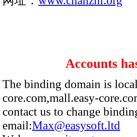
网址：
www.chanzhi.org
Accounts has
The binding domain is loca
core.com,mall.easy-core.co
contact us to change bindi
email:
Max@easysoft.ltd