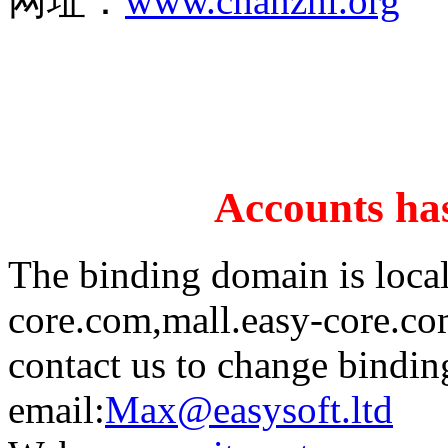
网址：
www.chanzhi.org
Accounts has
The binding domain is loca
core.com,mall.easy-core.co
contact us to change bindi
email:
Max@easysoft.ltd